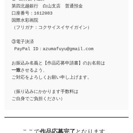
第四北越銀行　白山支店　普通預金

口座番号：1612083

国際水彩画院

（フリガナ：コクサイスイサイガイン）

③電子決済

 PayPal ID：azumafuyu@gmail.com

一致
させるよう、

ご対応をよろしくお願い申し上げます。

（振り込みにかかります手数料は

ご自身でご負担ください）
ここで
作品応募完了
となります。