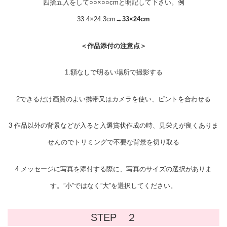
四捨五入をして○○×○○cmと明記して下さい。例
33.4×24.3cm→
33×24cm
＜作品添付の注意点＞
1.額なしで明るい場所で撮影する
2できるだけ画質のよい携帯又はカメラを使い、ピントを合わせる
3 作品以外の背景などが入ると入選賞状作成の時、見栄えが良くありま
せんのでトリミングで不要な背景を切り取る
4 メッセージに写真を添付する際に、写真のサイズの選択がありま
す。”小”ではなく”大”を選択してください。
STEP ２