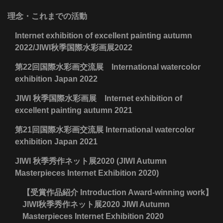
理念・これまでの活動
Internet exhibition of excellent painting autumn
2022/JIWI秋季国際水彩画展2022
第22回国際水彩画交流展 International watercolor
exhibition Japan 2022
JIWI 秋季国際水彩画展 Internet exhibition of
excellent painting autumn 2021
第21回国際水彩画交流展 International watercolor
exhibition Japan 2021
JIWI 秋季秀作ネット展2020 (JIWI Autumn
Masterpieces Internet Exhibition 2020)
【受賞作品紹介 Introduction Award-winning work】
JIWI秋季秀作ネット展2020 JIWI Autumn
Masterpieces Internet Exhibition 2020