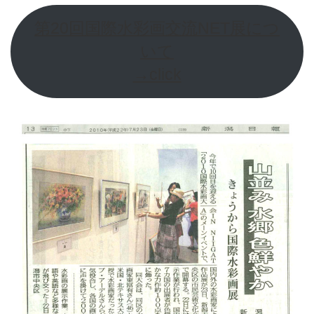
第20回国際水彩画交流NET展につ
いて
→click