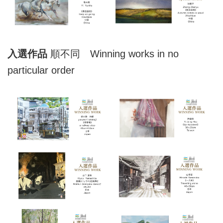
入選作品
順不同 Winning works in no
particular order