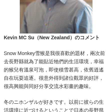
Kevin MC Su（New Zealand）のコメント
Snow Monkey雪猴是我很喜歡的題材，兩次前
去長野縣就為了能貼近牠們的生活環境，幸福
的猴兒有溫泉可泡，即使積雪甚高，依舊逍遙
自在玩耍追逐。很意外得到諸位觀眾的好評，
很高興能與同好分享交流水彩畫的趣味。
冬のニホンザルが好きです。以前に彼らの生
活環境に近づけるということで日本の長野県