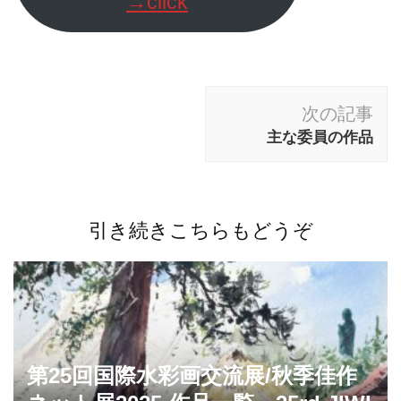
→click
投
次の記事
稿
主な委員の作品
ナ
ビ
ゲ
引き続きこちらもどうぞ
ー
シ
ョ
ン
第25回国際水彩画交流展/秋季佳作